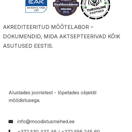
AKREDITEERITUD MÕÕTELABOR –
DOKUMENDID, MIDA AKTSEPTEERIVAD KÕIK
ASUTUSED EESTIS.
Alustades joonistest - lõpetades objektil
mõõdistusega.
info@moodistusmehed.ee
+372 530 437 46 / +372 556 245 60