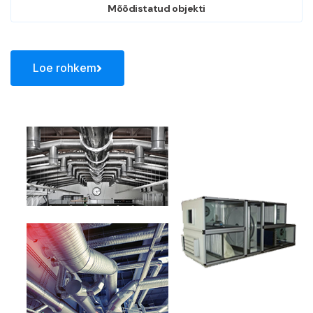
Mõõdistatud objekti
Loe rohkem