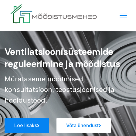
Ventilatsioonisüsteemide
reguleerimine ja mõõdistus
Mürataseme mõõtmised,
konsultatsioon, teostusjoonised ja
hooldustööd.
Loe lisaks
Võta ühendust